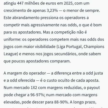
atingiu 447 milhões de euros em 2025, com um
crescimento de apenas 3,23% — o menor de sempre.
Este abrandamento pressiona os operadores a
competir mais agressivamente nas odds, o que é bom
para os apostadores. Mas a competição não é
uniforme: os operadores competem mais nas odds dos
jogos com maior visibilidade (Liga Portugal, Champions
League) e menos nos jogos secundários, onde sabem
que poucos apostadores comparam.
A margem do operador — a diferença entre a odd justa
e a odd oferecida — é o custo oculto de cada aposta.
Num mercado 1X2 com margens reduzidas, o payout
pode chegar a 96-97%; num mercado com margens
elevadas, pode descer para 88-90%. A longo prazo,