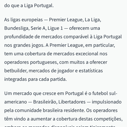
do que a Liga Portugal.
As ligas europeias — Premier League, La Liga,
Bundesliga, Serie A, Ligue 1 — oferecem uma
profundidade de mercados comparável à Liga Portugal
nos grandes jogos. A Premier League, em particular,
tem uma cobertura de mercados excecional nos
operadores portugueses, com muitos a oferecer
betbuilder, mercados de jogador e estatísticas
integradas para cada partida.
Um mercado que cresce em Portugal é o futebol sul-
americano — Brasileirão, Libertadores — impulsionado
pela comunidade brasileira residente. Os operadores
têm vindo a aumentar a cobertura destas competições,