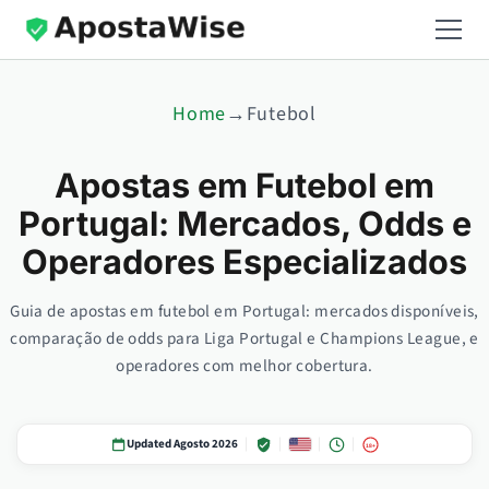
Home
→
Futebol
Apostas em Futebol em
Portugal: Mercados, Odds e
Operadores Especializados
Guia de apostas em futebol em Portugal: mercados disponíveis,
comparação de odds para Liga Portugal e Champions League, e
operadores com melhor cobertura.
Updated Agosto 2026
18+