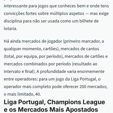
interessante para jogos que conheces bem e onde tens
convicções fortes sobre múltiplos aspetos — mas exige
disciplina para não ser usada como um bilhete de
lotaria.
Há ainda mercados de jogador (primeiro marcador, a
qualquer momento, cartões), mercados de cantos
(total, por equipa, por período), mercados de cartões e
mercados combinados por período (resultado ao
intervalo e final). A profundidade varia enormemente
entre operadores: para um jogo da Liga Portugal, o
operador mais completo pode oferecer 200 mercados;
o mais limitado, 40.
Liga Portugal, Champions League
e os Mercados Mais Apostados