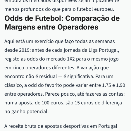
embora os mercados disponíveis sejam tipicamente
menos profundos do que para o futebol europeu.
Odds de Futebol: Comparação de
Margens entre Operadores
Aqui está um exercício que faço todas as semanas
desde 2019: antes de cada jornada da Liga Portugal,
registo as odds do mercado 1X2 para o mesmo jogo
em cinco operadores diferentes. A variação que
encontro não é residual — é significativa. Para um
clássico, a odd do favorito pode variar entre 1.75 e 1.90
entre operadores. Parece pouco, até fazeres as contas:
numa aposta de 100 euros, são 15 euros de diferença
no ganho potencial.
A receita bruta de apostas desportivas em Portugal