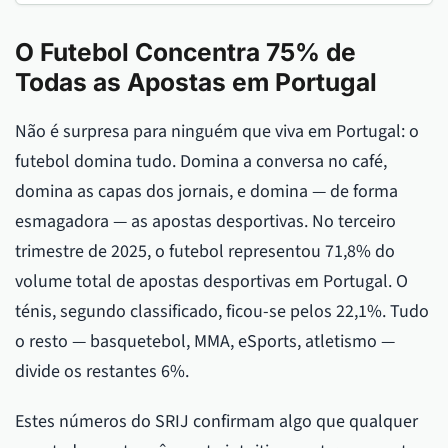
O Futebol Concentra 75% de
Todas as Apostas em Portugal
Não é surpresa para ninguém que viva em Portugal: o
futebol domina tudo. Domina a conversa no café,
domina as capas dos jornais, e domina — de forma
esmagadora — as apostas desportivas. No terceiro
trimestre de 2025, o futebol representou 71,8% do
volume total de apostas desportivas em Portugal. O
ténis, segundo classificado, ficou-se pelos 22,1%. Tudo
o resto — basquetebol, MMA, eSports, atletismo —
divide os restantes 6%.
Estes números do SRIJ confirmam algo que qualquer