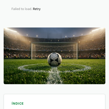
Failed to load.
Retry
ÍNDICE