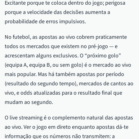
Excitante porque te coloca dentro do jogo; perigosa
porque a velocidade das decisões aumenta a
probabilidade de erros impulsivos.
No futebol, as apostas ao vivo cobrem praticamente
todos os mercados que existem no pré-jogo — e
acrescentam alguns exclusivos. O “próximo golo”
(equipa A, equipa B, ou sem golo) é o mercado ao vivo
mais popular. Mas há também apostas por período
(resultado do segundo tempo), mercados de cantos ao
vivo, e odds atualizadas para o resultado final que
mudam ao segundo.
O live streaming é o complemento natural das apostas
ao vivo. Ver o jogo em direto enquanto apostas dá-te
informação que os números não transmitem: a