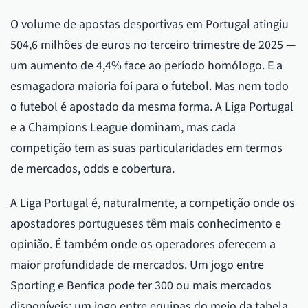
O volume de apostas desportivas em Portugal atingiu
504,6 milhões de euros no terceiro trimestre de 2025 —
um aumento de 4,4% face ao período homólogo. E a
esmagadora maioria foi para o futebol. Mas nem todo
o futebol é apostado da mesma forma. A Liga Portugal
e a Champions League dominam, mas cada
competição tem as suas particularidades em termos
de mercados, odds e cobertura.
A Liga Portugal é, naturalmente, a competição onde os
apostadores portugueses têm mais conhecimento e
opinião. É também onde os operadores oferecem a
maior profundidade de mercados. Um jogo entre
Sporting e Benfica pode ter 300 ou mais mercados
disponíveis; um jogo entre equipas do meio da tabela,