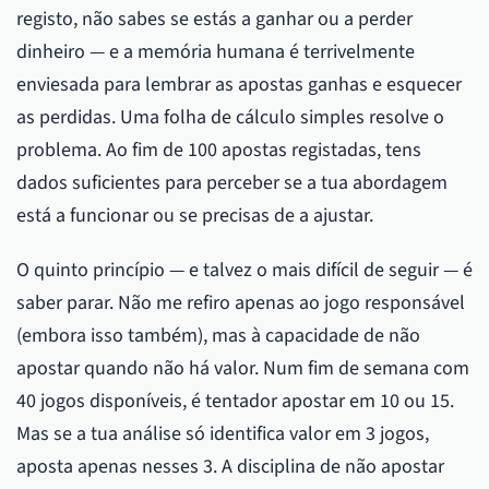
registo, não sabes se estás a ganhar ou a perder
dinheiro — e a memória humana é terrivelmente
enviesada para lembrar as apostas ganhas e esquecer
as perdidas. Uma folha de cálculo simples resolve o
problema. Ao fim de 100 apostas registadas, tens
dados suficientes para perceber se a tua abordagem
está a funcionar ou se precisas de a ajustar.
O quinto princípio — e talvez o mais difícil de seguir — é
saber parar. Não me refiro apenas ao jogo responsável
(embora isso também), mas à capacidade de não
apostar quando não há valor. Num fim de semana com
40 jogos disponíveis, é tentador apostar em 10 ou 15.
Mas se a tua análise só identifica valor em 3 jogos,
aposta apenas nesses 3. A disciplina de não apostar